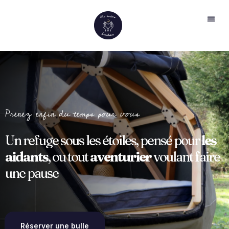
Prenez enfin du temps pour vous
Un refuge sous les étoiles, pensé pour
les
aidants
, ou tout
aventurier
voulant faire
une pause
Réserver une bulle